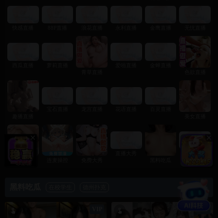
💬 动漫讨论 · 留言板
漫游者_AGE
2小时前
age动漫网的新番表太全了，每周都来追《芙莉
莲》！
二次元猫
5小时前
求推荐类似《间谍过家家》的日常番，age动漫有好
多宝藏
新番猎人
昨天
age动漫的漫画更新速度好快，一拳超人最新话太燃
了！
—— 留言区仅展示精选讨论，更多互动请访问社区 ——